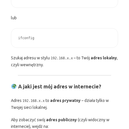
lub
ifconfig
Szukaj adresu w stylu
– to Twój
adres lokalny
,
192.168.x.x
czyli wewnętrzny.
A jaki jest mój adres w internecie?
Adres
to
adres prywatny
– działa tylko w
192.168.x.x
Twojej sieci lokalnej.
Aby zobaczyć swój
adres publiczny
(czyli widoczny w
internecie), wejdź na: