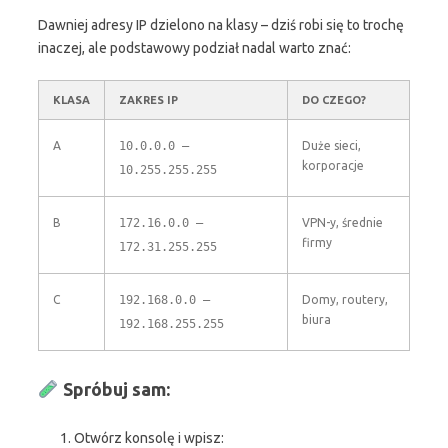
Dawniej adresy IP dzielono na klasy – dziś robi się to trochę
inaczej, ale podstawowy podział nadal warto znać:
KLASA
ZAKRES IP
DO CZEGO?
A
10.0.0.0 –
Duże sieci,
korporacje
10.255.255.255
B
172.16.0.0 –
VPN-y, średnie
firmy
172.31.255.255
C
192.168.0.0 –
Domy, routery,
biura
192.168.255.255
Spróbuj sam:
Otwórz konsolę i wpisz: