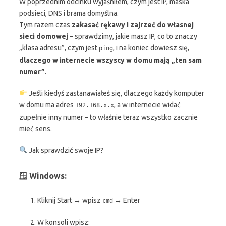
W poprzednim odcinku wyjaśniłem, czym jest IP, maska
podsieci, DNS i brama domyślna.
Tym razem czas
zakasać rękawy i zajrzeć do własnej
sieci domowej
– sprawdzimy, jakie masz IP, co to znaczy
„klasa adresu”, czym jest
, i na koniec dowiesz się,
ping
dlaczego w internecie wszyscy w domu mają „ten sam
numer”
.
Jeśli kiedyś zastanawiałeś się, dlaczego każdy komputer
w domu ma adres
, a w internecie widać
192.168.x.x
zupełnie inny numer – to właśnie teraz wszystko zacznie
mieć sens.
Jak sprawdzić swoje IP?
🪟 Windows:
Kliknij Start → wpisz
→ Enter
cmd
W konsoli wpisz: