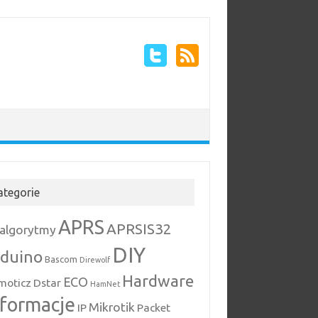
ategorie
APRS
APRSIS32
algorytmy
DIY
rduino
Bascom
Direwolf
Hardware
ECO
moticz
Dstar
HamNet
nformacje
Mikrotik
IP
Packet