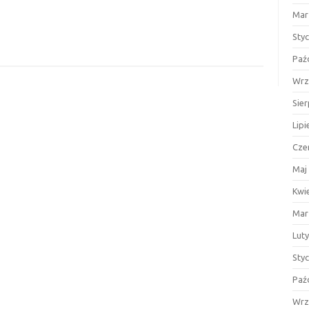
Mar
Sty
Paź
Wrz
Sie
Lipi
Cze
Maj
Kwi
Mar
Lut
Sty
Paź
Wrz