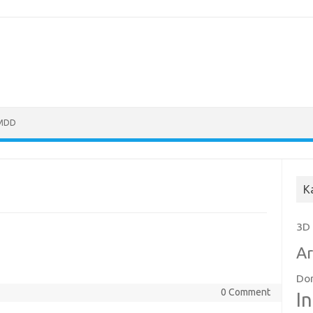
MDD
K
3D
A
Do
0 Comment
I