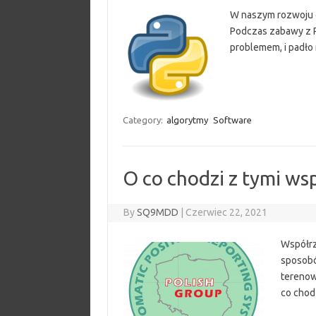
W naszym rozwoju c
Podczas zabawy z P
problemem, i padło 
Category:
algorytmy
Software
O co chodzi z tymi w
By
SQ9MDD
|
Czerwiec 22, 2021
Współrz
sposobó
terenow
co chod