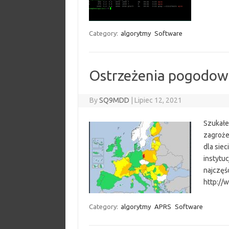
Category:
algorytmy
Software
Ostrzeżenia pogodow
By
SQ9MDD
|
Lipiec 12, 2021
Szukałe
zagroże
dla siec
instytu
najczęś
http://
Category:
algorytmy
APRS
Software