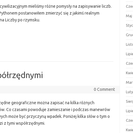
ywilizacyjnym mieliśmy różne pomysły na zapisywanie liczb.
Cze
ythonem postanowiłem zmierzyć się z jakimś realnym
Maj
na Liczby po rzymsku.
Sty
Gru
Lis
Lipi
Cze
spółrzędnymi
Kwi
Mar
0 Comment
Lut
Sie
ędne geograficzne można zapisać na kilka różnych
w. Co czasami powoduje zamieszanie i podczas manewrów
Lipi
ych może być przyczyną wpadek. Poniżej kilka słów o tym o
Cze
zi z tymi współrzędnymi.
Kwi