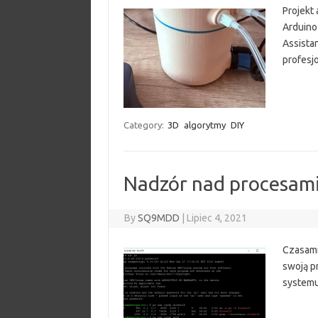
Projekt
Arduino
Assistan
profesjo
Category:
3D
algorytmy
DIY
Nadzór nad procesami
By
SQ9MDD
|
Lipiec 4, 2021
Czasami
swoją p
systemu