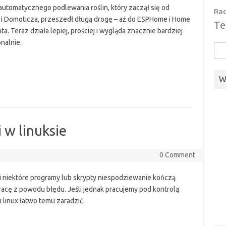
 automatycznego podlewania roślin, który zaczął się od
Ra
 i Domoticza, przeszedł długą drogę – aż do ESPHome i Home
Te
ta. Teraz działa lepiej, prościej i wygląda znacznie bardziej
nalnie.
Szu
W
 w linuksie
0 Comment
 niektóre programy lub skrypty niespodziewanie kończą
racę z powodu błędu. Jeśli jednak pracujemy pod kontrolą
 linux łatwo temu zaradzić.