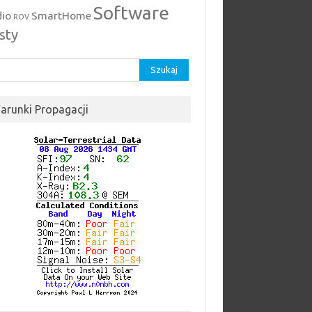
Software
dio
SmartHome
ROV
sty
kaj:
arunki Propagacji