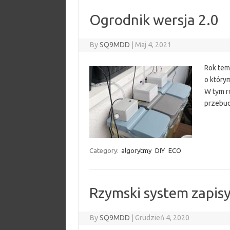
Ogrodnik wersja 2.0
By
SQ9MDD
|
Maj 4, 2021
Rok tem
o który
W tym r
przebud
Category:
algorytmy
DIY
ECO
Rzymski system zapisy
By
SQ9MDD
|
Grudzień 4, 2020