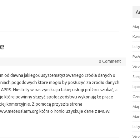
A
Maj
Kwi
e
Lut
Paź
0 Comment
Wrz
m od dawna jakiegoś usystematyzowanego źródła danych o
Sie
niach pogodowych które mogło by posłużyć za źródło danych
Lipi
i APRS. Niestety w naszym kraju takiej usługi próżno szukać, a
cje które powinny służyć społeczeństwu wykonują te prace
Cze
ciej komercyjnie. Z pomocą przyszła strona
Maj
www.meteoalarm.org która o ironio uzyskuje dane z IMGW.
Mar
Lut
Wrz