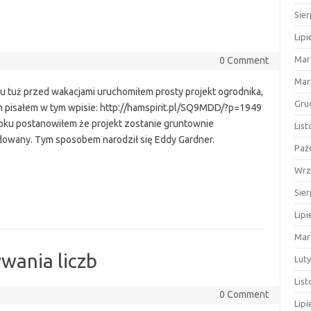
Sie
Lipi
Mar
0 Comment
Mar
u tuż przed wakacjami uruchomiłem prosty projekt ogrodnika,
Gru
m pisałem w tym wpisie: http://hamspirit.pl/SQ9MDD/?p=1949
oku postanowiłem że projekt zostanie gruntownie
Lis
owany. Tym sposobem narodził się Eddy Gardner.
Paź
Wrz
Sie
Lipi
Mar
wania liczb
Lut
Lis
0 Comment
Lipi