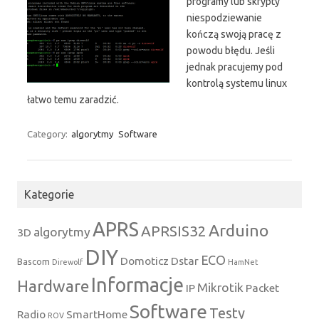
programy lub skrypty
niespodziewanie
kończą swoją pracę z
powodu błędu. Jeśli
jednak pracujemy pod
kontrolą systemu linux
łatwo temu zaradzić.
Category:
algorytmy
Software
Kategorie
APRS
Arduino
APRSIS32
algorytmy
3D
DIY
ECO
Domoticz
Dstar
Bascom
Direwolf
HamNet
Informacje
Hardware
Mikrotik
IP
Packet
Software
Testy
Radio
SmartHome
ROV