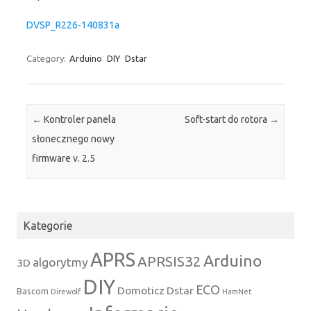
DVSP_R226-140831a
Category:
Arduino
DIY
Dstar
Post navigation
←
Kontroler panela
Soft-start do rotora
→
słonecznego nowy
firmware v. 2.5
Kategorie
APRS
Arduino
APRSIS32
algorytmy
3D
DIY
ECO
Domoticz
Dstar
Bascom
Direwolf
HamNet