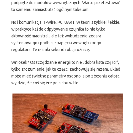
podpięte do modułów wewnętrznych. Warto przetestować
to samemu zamiast ufać ogólnym tabelom.
No i komunikacja: 1-Wire, I²C, UART. W teorii szybkie i lekkie,
w praktyce każde odpytywanie czujnika to nie tylko
aktywność magistrali, ale też wybudzenie zegara
systemowego i podbicie napięcia wewnętrznego
regulatora. Te ułamki sekund robią różnicę.
Wniosek? Oszczędzanie energii to nie „dobra lista części”,
tylko zrozumienie, jak te części zachowują się razem. Układ
może mieć świetne parametry osobno, a po złożeniu całości
wyjdzie, że coś się żre po cichu w tle.