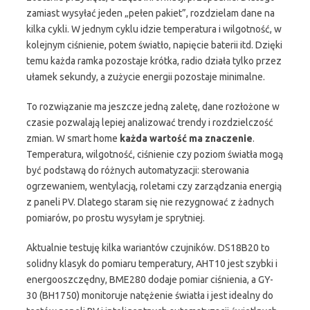
zamiast wysyłać jeden „pełen pakiet”, rozdzielam dane na
kilka cykli. W jednym cyklu idzie temperatura i wilgotność, w
kolejnym ciśnienie, potem światło, napięcie baterii itd. Dzięki
temu każda ramka pozostaje krótka, radio działa tylko przez
ułamek sekundy, a zużycie energii pozostaje minimalne.
To rozwiązanie ma jeszcze jedną zaletę, dane rozłożone w
czasie pozwalają lepiej analizować trendy i rozdzielczość
zmian. W smart home
każda wartość ma znaczenie
.
Temperatura, wilgotność, ciśnienie czy poziom światła mogą
być podstawą do różnych automatyzacji: sterowania
ogrzewaniem, wentylacją, roletami czy zarządzania energią
z paneli PV. Dlatego staram się nie rezygnować z żadnych
pomiarów, po prostu wysyłam je sprytniej.
Aktualnie testuję kilka wariantów czujników. DS18B20 to
solidny klasyk do pomiaru temperatury, AHT10 jest szybki i
energooszczędny, BME280 dodaje pomiar ciśnienia, a GY-
30 (BH1750) monitoruje natężenie światła i jest idealny do