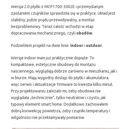
Wersja 2.0 płytki z MCP1700-3002E i przemyślanym
zasilaniem czujników sprawdziła się w praktyce. Układ jest
stabilny, pobór prądu przewidywalny, a montaż
bezproblemowy. Teraz całość wchodzi w etap
dopracowania mechanicznego, czyli
obudów
.
Podzieliłem projekt na dwie linie:
indoor
i
outdoor
.
Wersje indoor mam już praktycznie dopięte. To
kompaktowe, estetyczne obudowy do montażu
naściennego, wyglądają dobrze zarówno w mieszkaniu, jak i
w biurze. Mają wygodny dostęp do płytki i akumulatora,
więc serwis i aktualizacje firmware to kwestia kilku minut.
Przy projektowaniu zależało mi, żeby obudowa nie
wyglądała „technicznie”, tylko neutralnie i czysto, jak
typowy element smart home. Dodatkowo zachowałem
dobrą konwekcję powietrza, żeby czujniki temperatury i
wilgotności nie przekłamywały pomiarów.