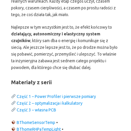
realnych warunkach. Każdy etap czegoś uczył, czasem
pokory, czasem cierpliwości, a czasem po prostu radości z
tego, że coś działa tak, jak miało.
Najlepsze w tym wszystkim jest to, że efekt końcowy to
działający, autonomiczny i elastyczny system
czujników
, który sam dba o energię i komunikuje się z
siecią. Ale jeszcze lepsze jest to, że po drodze można było
się pobawić, pomierzyć, przemyśleć i ulepszyć. To właśnie
ta inżynieryjna zabawa jest sednem całego projektu i
powodem, dla którego chce się dłubać dalej.
Materiały z serii
Część 1 – Power Profiler i pierwsze pomiary
Część 2 – optymalizacja i kalkulatory
Część 3 – własna PCB
BThomeSensorTemp
•
BThomeRHPaTempLight
•