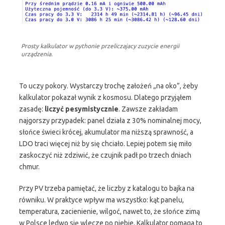
Prosty kalkulator w pythonie przeliczajacy zuzycie energii
urządzenia.
To uczy pokory. Wystarczy trochę założeń „na oko”, żeby
kalkulator pokazał wynik z kosmosu. Dlatego przyjąłem
zasadę:
liczyć pesymistycznie
. Zawsze zakładam
najgorszy przypadek: panel działa z 30% nominalnej mocy,
słońce świeci krócej, akumulator ma niższą sprawność, a
LDO traci więcej niż by się chciało. Lepiej potem się miło
zaskoczyć niż zdziwić, że czujnik padł po trzech dniach
chmur.
Przy PV trzeba pamiętać, że liczby z katalogu to bajka na
równiku. W praktyce wpływ ma wszystko: kąt panelu,
temperatura, zacienienie, wilgoć, nawet to, że słońce zimą
w Polsce ledwo się wlecze po niebie. Kalkulator pomaga to