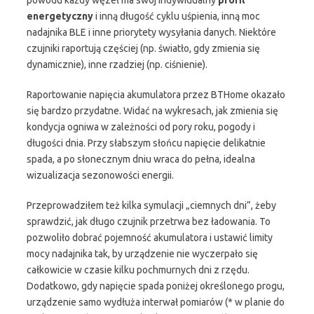
powodu każdy węzeł ma swój indywidualny
profil
energetyczny
i inną długość cyklu uśpienia, inną moc
nadajnika BLE i inne priorytety wysyłania danych. Niektóre
czujniki raportują częściej (np. światło, gdy zmienia się
dynamicznie), inne rzadziej (np. ciśnienie).
Raportowanie napięcia akumulatora przez BTHome okazało
się bardzo przydatne. Widać na wykresach, jak zmienia się
kondycja ogniwa w zależności od pory roku, pogody i
długości dnia. Przy słabszym słońcu napięcie delikatnie
spada, a po słonecznym dniu wraca do pełna, idealna
wizualizacja sezonowości energii.
Przeprowadziłem też kilka symulacji „ciemnych dni”, żeby
sprawdzić, jak długo czujnik przetrwa bez ładowania. To
pozwoliło dobrać pojemność akumulatora i ustawić limity
mocy nadajnika tak, by urządzenie nie wyczerpało się
całkowicie w czasie kilku pochmurnych dni z rzędu.
Dodatkowo, gdy napięcie spada poniżej określonego progu,
urządzenie samo wydłuża interwał pomiarów (* w planie do