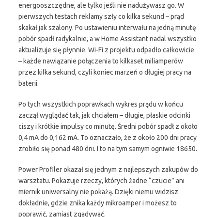
energooszczędne, ale tylko jeśli nie nadużywasz go. W
pierwszych testach reklamy szły co kilka sekund – prąd
skakał jak szalony. Po ustawieniu interwału na jedną minutę
pobór spadł radykalnie, a w Home Assistant nadal wszystko
aktualizuje się płynnie. Wi-Fi z projektu odpadło całkowicie
– każde nawiązanie połączenia to kilkaset miliamperów
przez kilka sekund, czyli koniec marzeń o długiej pracy na
baterii.
Po tych wszystkich poprawkach wykres prądu w końcu
zaczął wyglądać tak, jak chciałem – długie, płaskie odcinki
ciszy i krótkie impulsy co minutę. Średni pobór spadł z około
0,4 mA do 0,162 mA. To oznaczało, że z około 200 dni pracy
zrobiło się ponad 480 dni. I to na tym samym ogniwie 18650.
Power Profiler okazał się jednym z najlepszych zakupów do
warsztatu. Pokazuje rzeczy, których żadne “czucie” ani
miernik uniwersalny nie pokażą. Dzięki niemu widzisz
dokładnie, gdzie znika każdy mikroamper i możesz to
poprawić, zamiast zgadywać.