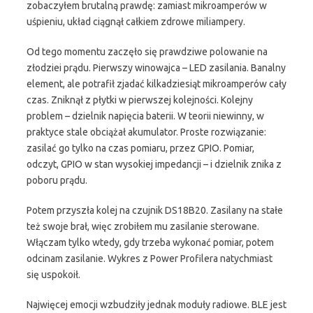
zobaczyłem brutalną prawdę: zamiast mikroamperów w
uśpieniu, układ ciągnął całkiem zdrowe miliampery.
Od tego momentu zaczęło się prawdziwe polowanie na
złodziei prądu. Pierwszy winowajca – LED zasilania. Banalny
element, ale potrafił zjadać kilkadziesiąt mikroamperów cały
czas. Zniknął z płytki w pierwszej kolejności. Kolejny
problem – dzielnik napięcia baterii. W teorii niewinny, w
praktyce stale obciążał akumulator. Proste rozwiązanie:
zasilać go tylko na czas pomiaru, przez GPIO. Pomiar,
odczyt, GPIO w stan wysokiej impedancji – i dzielnik znika z
poboru prądu.
Potem przyszła kolej na czujnik DS18B20. Zasilany na stałe
też swoje brał, więc zrobiłem mu zasilanie sterowane.
Włączam tylko wtedy, gdy trzeba wykonać pomiar, potem
odcinam zasilanie. Wykres z Power Profilera natychmiast
się uspokoił.
Najwięcej emocji wzbudziły jednak moduły radiowe. BLE jest