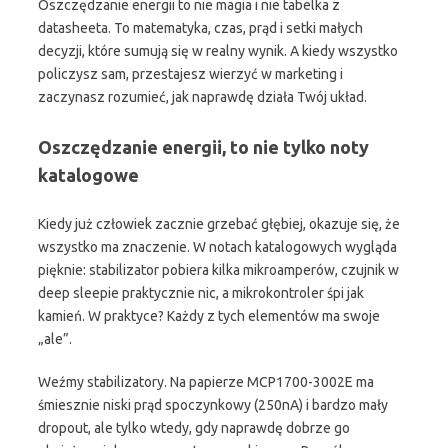
Oszczędzanie energii to nie magia i nie tabelka z
datasheeta. To matematyka, czas, prąd i setki małych
decyzji, które sumują się w realny wynik. A kiedy wszystko
policzysz sam, przestajesz wierzyć w marketing i
zaczynasz rozumieć, jak naprawdę działa Twój układ.
Oszczędzanie energii, to nie tylko noty
katalogowe
Kiedy już człowiek zacznie grzebać głębiej, okazuje się, że
wszystko ma znaczenie. W notach katalogowych wygląda
pięknie: stabilizator pobiera kilka mikroamperów, czujnik w
deep sleepie praktycznie nic, a mikrokontroler śpi jak
kamień. W praktyce? Każdy z tych elementów ma swoje
„ale”.
Weźmy stabilizatory. Na papierze MCP1700-3002E ma
śmiesznie niski prąd spoczynkowy (250nA) i bardzo mały
dropout, ale tylko wtedy, gdy naprawdę dobrze go