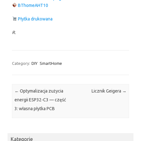
BThomeAHT10
Płytka drukowana
R.
Category:
DIY
SmartHome
Post navigation
←
Optymalizacja zużycia
Licznik Geigera
→
energii ESP32-C3 — część
3: własna płytka PCB
Kategorie