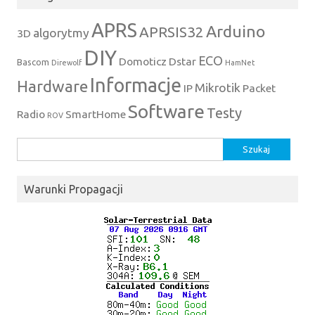
APRS
Arduino
APRSIS32
algorytmy
3D
DIY
ECO
Domoticz
Dstar
Bascom
Direwolf
HamNet
Informacje
Hardware
Mikrotik
IP
Packet
Software
Testy
Radio
SmartHome
ROV
Szukaj:
Warunki Propagacji