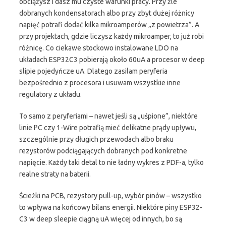
obciążysz i dasz mu czyste warunki pracy. Przy źle
dobranych kondensatorach albo przy zbyt dużej różnicy
napięć potrafi dodać kilka mikroamperów „z powietrza”. A
przy projektach, gdzie liczysz każdy mikroamper, to już robi
różnicę. Co ciekawe stockowo instalowane LDO na
układach ESP32C3 pobierają około 60uA a procesor w deep
slipie pojedyńcze uA. Dlatego zasilam peryferia
bezpośrednio z procesora i usuwam wszystkie inne
regulatory z układu.
To samo z peryferiami – nawet jeśli są „uśpione”, niektóre
linie I²C czy 1-Wire potrafią mieć delikatne prądy upływu,
szczególnie przy długich przewodach albo braku
rezystorów podciągających dobranych pod konkretne
napięcie. Każdy taki detal to nie ładny wykres z PDF-a, tylko
realne straty na baterii.
Ścieżki na PCB, rezystory pull-up, wybór pinów – wszystko
to wpływa na końcowy bilans energii. Niektóre piny ESP32-
C3 w deep sleepie ciągną uA więcej od innych, bo są