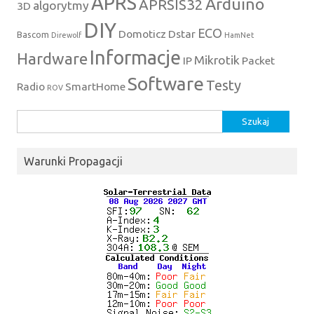
APRS
Arduino
APRSIS32
algorytmy
3D
DIY
ECO
Domoticz
Dstar
Bascom
Direwolf
HamNet
Informacje
Hardware
Mikrotik
IP
Packet
Software
Testy
Radio
SmartHome
ROV
Szukaj:
Warunki Propagacji