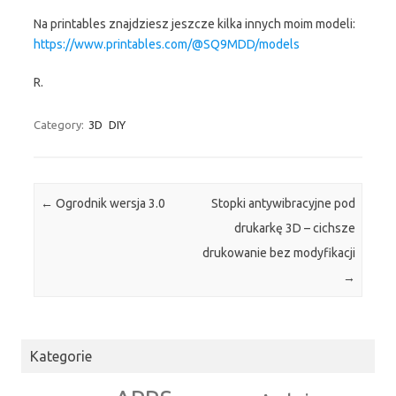
Na printables znajdziesz jeszcze kilka innych moim modeli:
https://www.printables.com/@SQ9MDD/models
R.
Category:
3D
DIY
Post navigation
←
Ogrodnik wersja 3.0
Stopki antywibracyjne pod
drukarkę 3D – cichsze
drukowanie bez modyfikacji
→
Kategorie