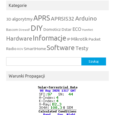
Kategorie
APRS
Arduino
APRSIS32
algorytmy
3D
DIY
ECO
Domoticz
Dstar
Bascom
Direwolf
HamNet
Informacje
Hardware
Mikrotik
IP
Packet
Software
Testy
Radio
SmartHome
ROV
Szukaj:
Warunki Propagacji