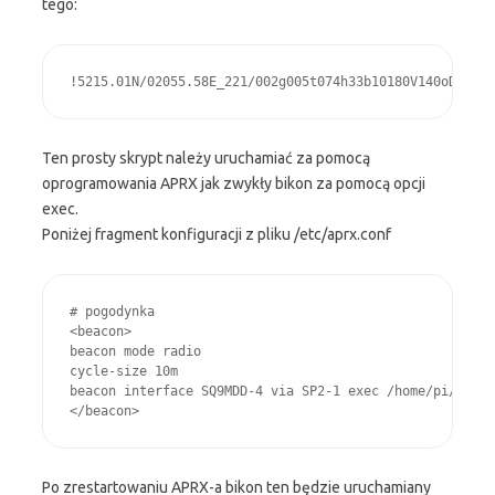
tego:
Ten prosty skrypt należy uruchamiać za pomocą
oprogramowania APRX jak zwykły bikon za pomocą opcji
exec.
Poniżej fragment konfiguracji z pliku /etc/aprx.conf
# pogodynka

<beacon>

beacon mode radio

cycle-size 10m

beacon interface SQ9MDD-4 via SP2-1 exec /home/pi/WXDom
Po zrestartowaniu APRX-a bikon ten będzie uruchamiany