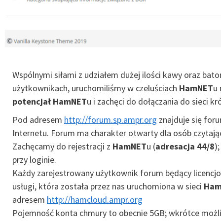
Wspólnymi siłami z udziałem dużej ilości kawy oraz bat
użytkownikach, uruchomiliśmy w czeluściach
HamNET
u 
potencjał HamNET
u i zachęci do dołączania do sieci 
Pod adresem
http://forum.sp.ampr.org
znajduje się for
Internetu. Forum ma charakter otwarty dla osób czytając
Zachęcamy do rejestracji z
HamNET
u (
adresacja 44/8
)
przy loginie.
Każdy zarejestrowany użytkownik forum będący licenc
usługi, która została przez nas uruchomiona w sieci
Ham
adresem
http://hamcloud.ampr.org
Pojemność konta chmury to obecnie 5GB; wkrótce możli