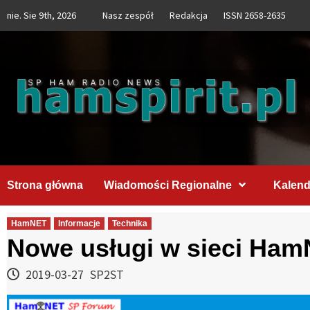
Skip
nie. Sie 9th, 2026
Nasz zespół
Redakcja
ISSN 2658-2635
to
content
Strona główna
Wiadomości Regionalne
Kalend
HamNET
Informacje
Technika
Nowe usługi w sieci Ha
2019-03-27
SP2ST