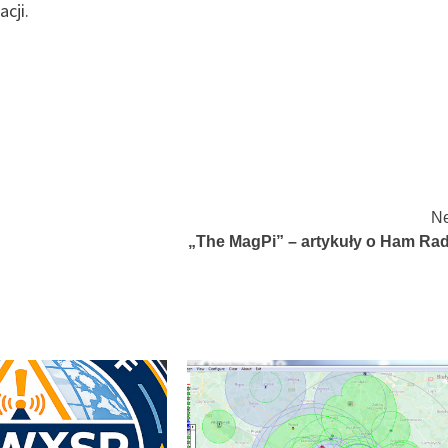
cji.
Ne
„The MagPi” – artykuły o Ham Rad