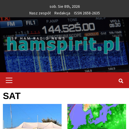
Skip
sob. Sie 8th, 2026
to
Nasz zespół
Redakcja
ISSN 2658-2635
content
Primary
Menu
SAT