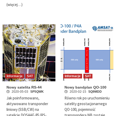
(więcej…)
Informacje
SAT
Informacje
SAT
Nowy satelita RS-44
Nowy bandplan QO-100
2020-05-03
SP5QWK
2020-02-15
SQ9MDD
Jak poinformowano,
Równo rok po uruchomieniu
aktywowano transponder
satelity geostacjonarnego
liniowy (SSB/CW) na
QO-100, pojemność
satelicie DOSAAF-85 (RS-
transpondera NB zostaje