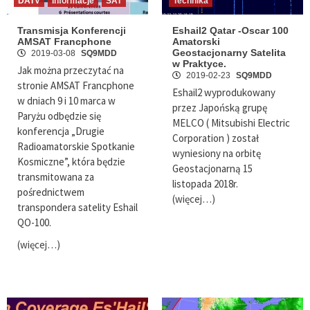
DATV
Informacje
SAT
Technika
Transmisja Konferencji
Eshail2 Qatar -Oscar 100
AMSAT Francphone
Amatorski
Geostacjonarny Satelita
2019-03-08
SQ9MDD
w Praktyce.
Jak można przeczytać na
2019-02-23
SQ9MDD
stronie AMSAT Francphone
Eshail2 wyprodukowany
w dniach 9 i 10 marca w
przez Japońską grupę
Paryżu odbędzie się
MELCO ( Mitsubishi Electric
konferencja „Drugie
Corporation ) został
Radioamatorskie Spotkanie
wyniesiony na orbitę
Kosmiczne”, która będzie
Geostacjonarną 15
transmitowana za
listopada 2018r.
pośrednictwem
(więcej…)
transpondera satelity Eshail
QO-100.
(więcej…)