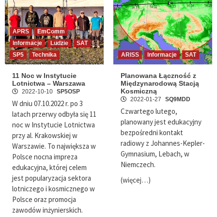
APRS
EmComm
Informacje
Ludzie
SAT
SP5
Technika
ARISS
Informacje
SAT
11 Noc w Instytucie
Planowana Łączność z
Lotnictwa – Warszawa
Międzynarodową Stacją
Kosmiczną
2022-10-10
SP5OSP
2022-01-27
SQ9MDD
W dniu 07.10.2022 r. po 3
Czwartego lutego,
latach przerwy odbyła się 11
planowany jest edukacyjny
noc w Instytucie Lotnictwa
bezpośredni kontakt
przy al. Krakowskiej w
radiowy z Johannes-Kepler-
Warszawie. To największa w
Gymnasium, Lebach, w
Polsce nocna impreza
Niemczech.
edukacyjna, której celem
jest popularyzacja sektora
(więcej…)
lotniczego i kosmicznego w
Polsce oraz promocja
zawodów inżynierskich.