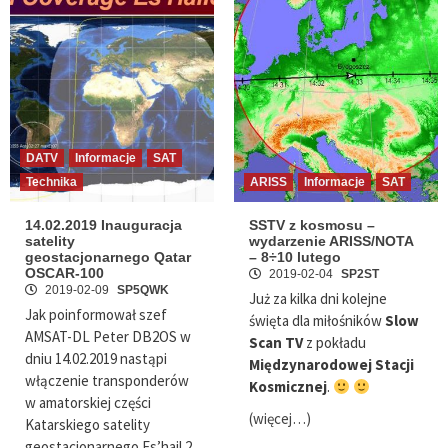
DATV
Informacje
SAT
Technika
ARISS
Informacje
SAT
14.02.2019 Inauguracja
SSTV z kosmosu –
satelity
wydarzenie ARISS/NOTA
geostacjonarnego Qatar
– 8÷10 lutego
OSCAR-100
2019-02-04
SP2ST
2019-02-09
SP5QWK
Już za kilka dni kolejne
Jak poinformował szef
święta dla miłośników
Slow
AMSAT-DL Peter DB2OS w
Scan TV
z pokładu
dniu 14.02.2019 nastąpi
Międzynarodowej Stacji
włączenie transponderów
Kosmicznej
.
w amatorskiej części
(więcej…)
Katarskiego satelity
geostacjonarnego Es’hail 2