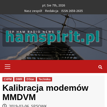
Skip
pt. Sie 7th, 2026
to
Nasz zespół
Redakcja
ISSN 2658-2635
content
Primary
Menu
C4FM
DMR
DStar
Technika
Kalibracja modemów
MMDVM
2019-02-06
SP5QWK