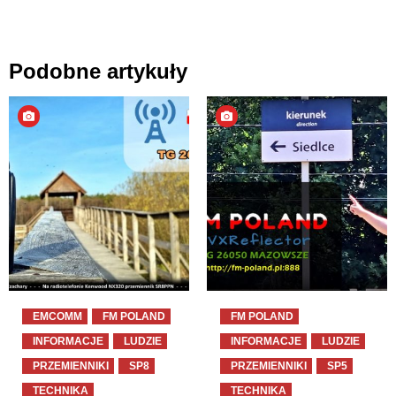
Podobne artykuły
EMCOMM
FM POLAND
FM POLAND
INFORMACJE
LUDZIE
INFORMACJE
LUDZIE
PRZEMIENNIKI
SP8
PRZEMIENNIKI
SP5
TECHNIKA
TECHNIKA