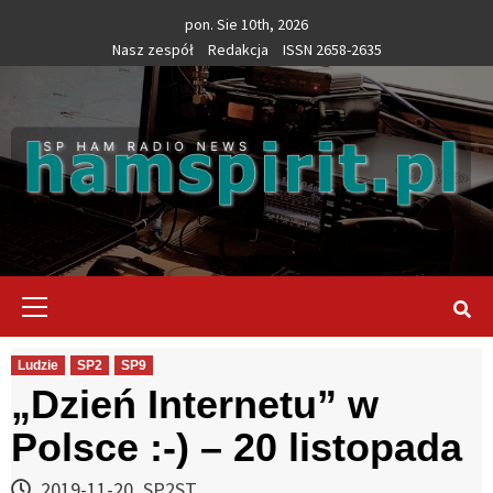
Skip
pon. Sie 10th, 2026
to
Nasz zespół
Redakcja
ISSN 2658-2635
content
Primary
Menu
Ludzie
SP2
SP9
„Dzień Internetu” w
Polsce :-) – 20 listopada
2019-11-20
SP2ST