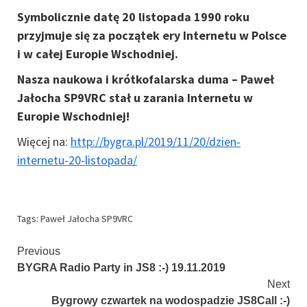
Symbolicznie datę 20 listopada 1990 roku
przyjmuje się za początek ery Internetu w Polsce
i w całej Europie Wschodniej.
Nasza naukowa i krótkofalarska duma – Paweł
Jałocha SP9VRC stał u zarania Internetu w
Europie Wschodniej!
Więcej na:
http://bygra.pl/2019/11/20/dzien-
internetu-20-listopada/
Tags:
Paweł Jałocha SP9VRC
Continue
Previous
BYGRA Radio Party in JS8 :-) 19.11.2019
Reading
Next
Bygrowy czwartek na wodospadzie JS8Call :-)