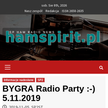
Skip
sob. Sie 8th, 2026
to
Nasz zespół
Redakcja
ISSN 2658-2635
content
Primary
Menu
Informacje nadesłane
SP2
BYGRA Radio Party :-)
5.11.2019
2019-11-05
SP2ST