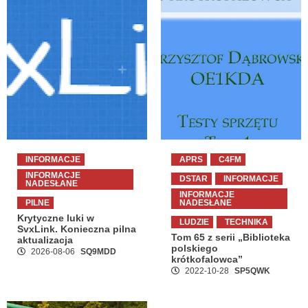
INFORMACJE
APRS
C4FM
INFORMACJE
DSTAR
INFORMACJE
NADESŁANE
INFORMACJE
PILNE
NADESŁANE
Krytyczne luki w
LUDZIE
TECHNIKA
SvxLink. Konieczna pilna
Tom 65 z serii „Biblioteka
aktualizacja
polskiego
2026-08-06
SQ9MDD
krótkofalowca”
2022-10-28
SP5QWK