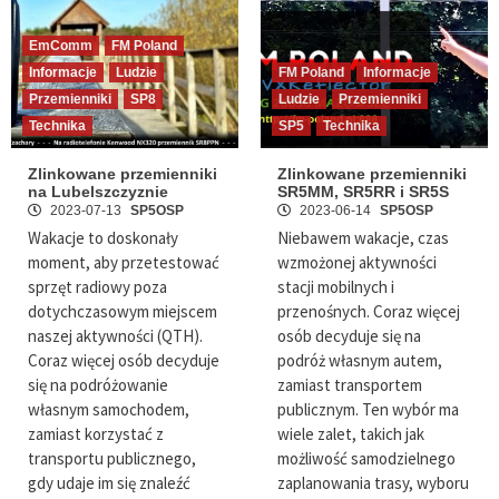
EmComm
FM Poland
Informacje
Ludzie
FM Poland
Informacje
Przemienniki
SP8
Ludzie
Przemienniki
Technika
SP5
Technika
Zlinkowane przemienniki
Zlinkowane przemienniki
na Lubelszczyznie
SR5MM, SR5RR i SR5S
2023-07-13
SP5OSP
2023-06-14
SP5OSP
Wakacje to doskonały
Niebawem wakacje, czas
moment, aby przetestować
wzmożonej aktywności
sprzęt radiowy poza
stacji mobilnych i
dotychczasowym miejscem
przenośnych. Coraz więcej
naszej aktywności (QTH).
osób decyduje się na
Coraz więcej osób decyduje
podróż własnym autem,
się na podróżowanie
zamiast transportem
własnym samochodem,
publicznym. Ten wybór ma
zamiast korzystać z
wiele zalet, takich jak
transportu publicznego,
możliwość samodzielnego
gdy udaje im się znaleźć
zaplanowania trasy, wyboru