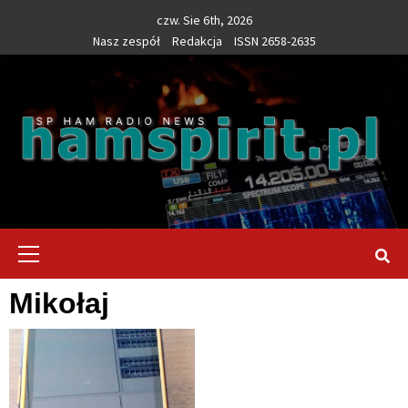
Skip
czw. Sie 6th, 2026
to
Nasz zespół
Redakcja
ISSN 2658-2635
content
Primary
Menu
Mikołaj