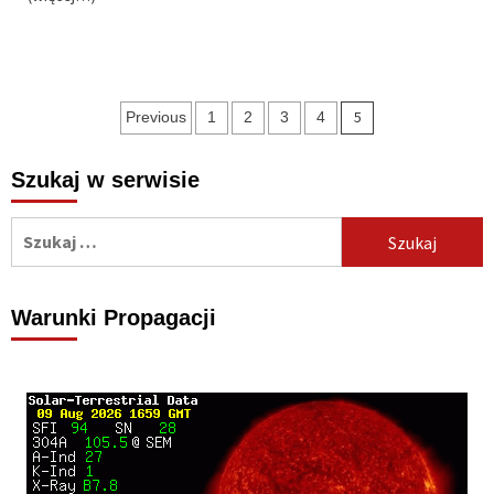
Nawigacja
5
Previous
1
2
3
4
po
Szukaj w serwisie
wpisach
Szukaj:
Warunki Propagacji