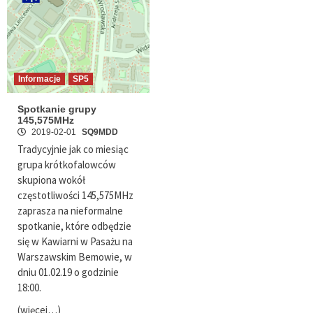
Informacje
SP5
Spotkanie grupy
145,575MHz
2019-02-01
SQ9MDD
Tradycyjnie jak co miesiąc
grupa krótkofalowców
skupiona wokół
częstotliwości 145,575MHz
zaprasza na nieformalne
spotkanie, które odbędzie
się w Kawiarni w Pasażu na
Warszawskim Bemowie, w
dniu 01.02.19 o godzinie
18:00.
(więcej…)