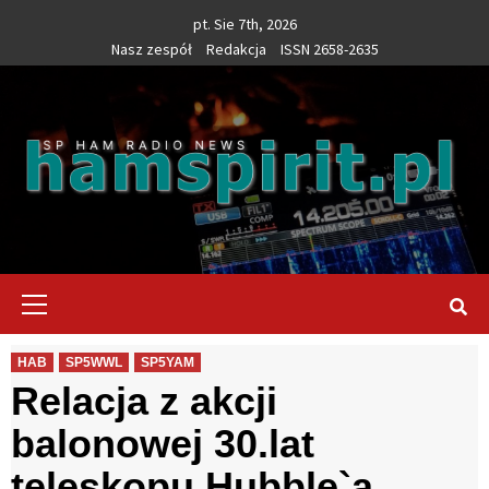
Skip
pt. Sie 7th, 2026
to
Nasz zespół
Redakcja
ISSN 2658-2635
content
Primary
Menu
HAB
SP5WWL
SP5YAM
Relacja z akcji
balonowej 30.lat
teleskopu Hubble`a