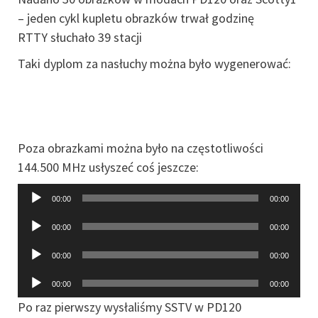
– jeden cykl kupletu obrazków trwał godzinę
RTTY słuchało 39 stacji
Taki dyplom za nasłuchy można było wygenerować:
Poza obrazkami można było na częstotliwości
144.500 MHz usłyszeć coś jeszcze:
Odtwarzacz
00:00
00:00
muzyki
Odtwarzacz
00:00
00:00
muzyki
Odtwarzacz
00:00
00:00
muzyki
Odtwarzacz
00:00
00:00
muzyki
Po raz pierwszy wysłaliśmy SSTV w PD120