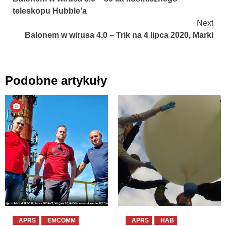
Reading
teleskopu Hubble’a
Next
Balonem w wirusa 4.0 – Trik na 4 lipca 2020, Marki
Podobne artykuły
APRS
EMCOMM
APRS
HAB