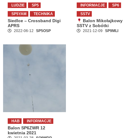
LUDZIE
SP5
INFORMACJE
SP6
SP5YAM
TECHNIKA
SSTV
Siedlce – Crossband Digi
Balon Mikołajkowy
APRS
SSTV z Sobótki
2022-06-12
SP5OSP
2021-12-09
SP9MLI
HAB
INFORMACJE
Balon SP6ZWR 12
kwietnia 2021