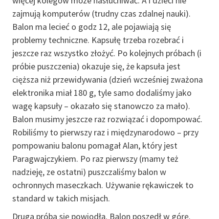
więcej kolegów może nasłuchiwać. A i dzieci nie
zajmują komputerów (trudny czas zdalnej nauki).
Balon ma lecieć o godz 12, ale pojawiają się
problemy techniczne. Kapsułę trzeba rozebrać i
jeszcze raz wszystko złożyć. Po kolejnych próbach (i
próbie puszczenia) okazuje się, że kapsuła jest
cięższa niż przewidywania (dzień wcześniej zważona
elektronika miał 180 g, tyle samo dodaliśmy jako
wagę kapsuły – okazało się stanowczo za mało).
Balon musimy jeszcze raz rozwiązać i dopompować.
Robiliśmy to pierwszy raz i międzynarodowo – przy
pompowaniu balonu pomagał Alan, który jest
Paragwajczykiem. Po raz pierwszy (mamy też
nadzieję, ze ostatni) puszczaliśmy balon w
ochronnych maseczkach. Używanie rękawiczek to
standard w takich misjach.
Druga próba się powiodła. Balon poszedł w górę.